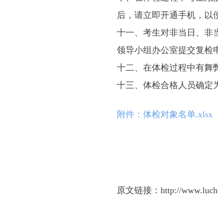
后，请立即开通手机，以
十一、考生对非当日、非
领导小组办公室提交复检
十二、在体检过程中有舞
十三、体检合格人员确定
附件：体检对象名单.xlsx
原文链接：http://www.lucheng.